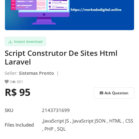
Register
Instant download
Script Construtor De Sites Html
Laravel
Seller:
Sistemas Pronto
|
0
881
R$ 95
Ask Question
SKU
2143731699
,JavaScript JS , JavaScript JSON , HTML , CSS
Files Included
, PHP , SQL