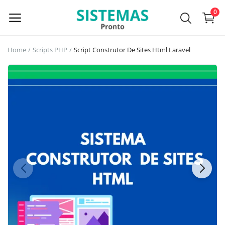
0
Home
Scripts PHP
Script Construtor De Sites Html Laravel
Main Menu
Categories
Home
Wishlist
Contact
Blog
Login