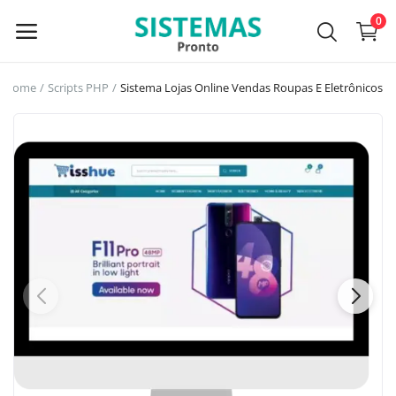
0
Home
Scripts PHP
Sistema Lojas Online Vendas Roupas E Eletrônicos
Main Menu
Categories
Home
Wishlist
Contact
Blog
Login