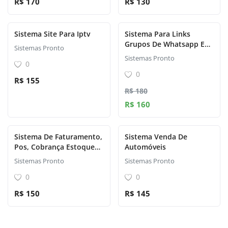
R$ 170
R$ 130
Sistema Site Para Iptv
Sistema Para Links
Grupos De Whatsapp E
Sistemas Pronto
Telegram
Sistemas Pronto
0
0
R$ 155
R$ 180
R$ 160
Sistema De Faturamento,
Sistema Venda De
Pos, Cobrança Estoque
Automóveis
Com Gst E Crm
Sistemas Pronto
Sistemas Pronto
0
0
R$ 150
R$ 145