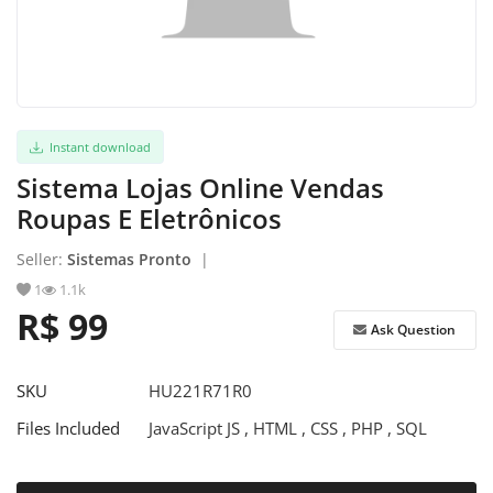
Register
Instant download
Sistema Lojas Online Vendas
Roupas E Eletrônicos
Seller:
Sistemas Pronto
|
1
1.1k
R$ 99
Ask Question
SKU
HU221R71R0
Files Included
JavaScript JS , HTML , CSS , PHP , SQL