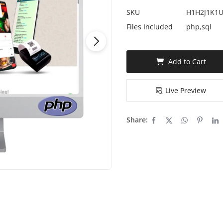
SKU
H1H2J1K1
Files Included
php,sql
Add to Cart
Live Preview
Share: