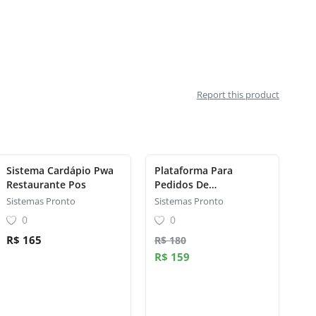
Report this product
Sistema Cardápio Pwa
Plataforma Para
Restaurante Pos
Pedidos De
Restaurantes
Sistemas Pronto
Sistemas Pronto
0
0
R$ 165
R$ 180
R$ 159