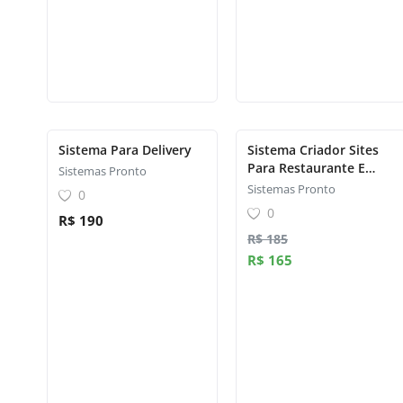
Sistema Para Delivery
Sistema Criador Sites
Para Restaurante E
Sistemas Pronto
Lanchonete Php
Sistemas Pronto
0
0
R$ 190
R$ 185
R$ 165