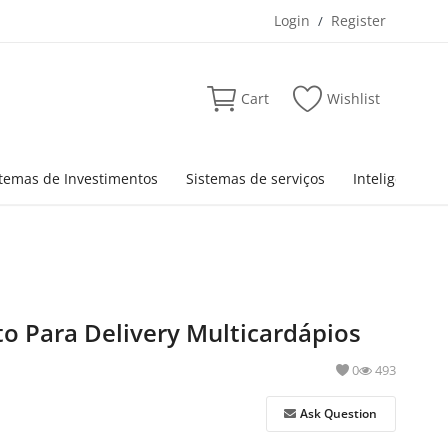
Login
Register
/
Cart
Wishlist
stemas de Investimentos
Sistemas de serviços
Inteligência Ar
o Para Delivery Multicardápios
0
493
Ask Question