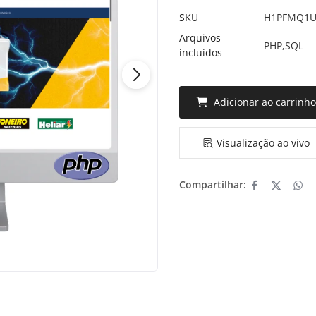
SKU
H1PFMQ1
Arquivos
PHP,SQL
incluídos
Adicionar ao carrinh
Visualização ao vivo
Compartilhar: