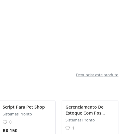
Denunciar este produto
Script Para Pet Shop
Gerenciamento De
Estoque Com Pos
Sistemas Pronto
Ponto De Venda
Sistemas Pronto
0
1
R$ 150