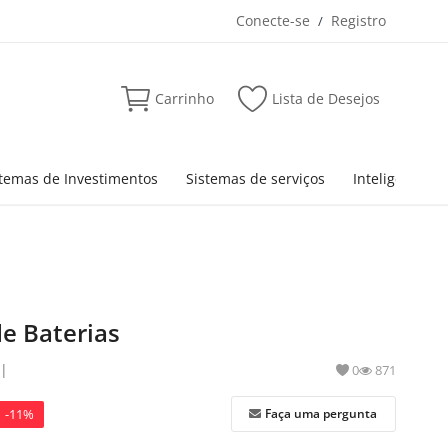
Conecte-se
Registro
/
Carrinho
Lista de Desejos
stemas de Investimentos
Sistemas de serviços
Inteligência Ar
de Baterias
|
0
871
-11%
Faça uma pergunta