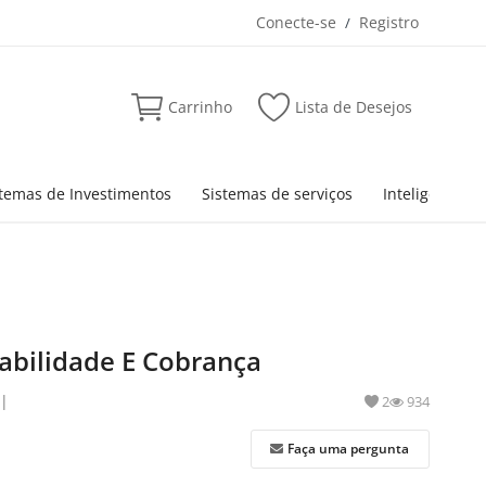
Conecte-se
Registro
/
Carrinho
Lista de Desejos
stemas de Investimentos
Sistemas de serviços
Inteligência Ar
abilidade E Cobrança
|
2
934
Faça uma pergunta