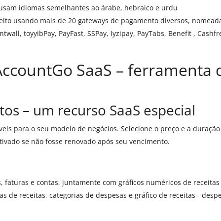
e usam idiomas semelhantes ao árabe, hebraico e urdu
ito usando mais de 20 gateways de pagamento diversos, nomeadame
twall, toyyibPay, PayFast, SSPay, Iyzipay, PayTabs, Benefit , Cashf
ccountGo SaaS – ferramenta d
os – um recurso SaaS especial
eis ​​para o seu modelo de negócios. Selecione o preço e a duraç
tivado se não fosse renovado após seu vencimento.
s, faturas e contas, juntamente com gráficos numéricos de receitas
ias de receitas, categorias de despesas e gráfico de receitas - des