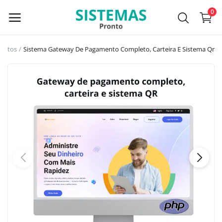
0
mentos
Sistema Gateway De Pagamento Completo, Carteira E Sistema Qr
Menu principal
Categorias
Home
Lista de Desejos
Contato
Conecte-se
Registro