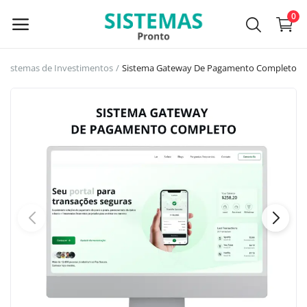
0
Sistemas de Investimentos
Sistema Gateway De Pagamento Completo
Menu principal
Categorias
Home
Lista de Desejos
Contato
Conecte-se
Registro