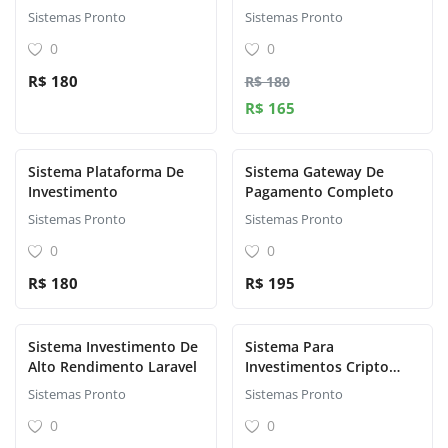
Sistemas Pronto
Sistemas Pronto
0
0
R$ 180
R$ 180
R$ 165
Sistema Plataforma De
Sistema Gateway De
Investimento
Pagamento Completo
Sistemas Pronto
Sistemas Pronto
0
0
R$ 180
R$ 195
Sistema Investimento De
Sistema Para
Alto Rendimento Laravel
Investimentos Cripto
Trading Vários Níveis Php
Sistemas Pronto
Sistemas Pronto
0
0